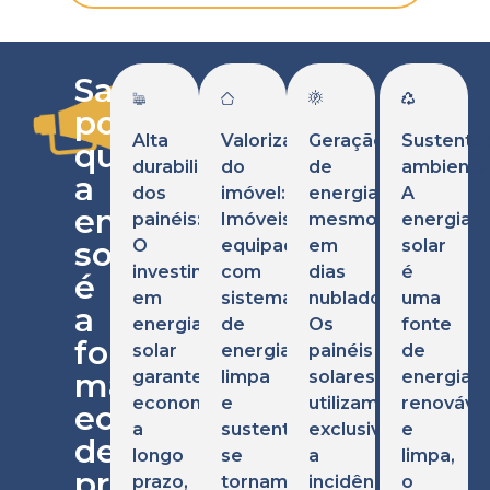
Sabe
por
Alta
Valorização
Geração
Sustentab
quê
durabilidade
do
de
ambiental
a
dos
imóvel:
energia
A
energia
painéis:
Imóveis
mesmo
energia
solar
O
equipados
em
solar
investimento
com
dias
é
é
em
sistemas
nublados:
uma
a
energia
de
Os
fonte
forma
solar
energia
painéis
de
mais
garante
limpa
solares
energia
economia
e
utilizam
renováve
econômica
a
sustentável
exclusivamente
e
de
longo
se
a
limpa,
produzir
prazo,
tornam
incidência
o