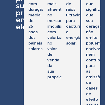
sua
com
mais
de
que
duração
atraentes
raios
significa
própria
média
no
ultravioleta
que
energia
de
mercado
para
sua
elétrica?
25
imobiliário,
capturar
geração
anos
com
a
não
dos
valorização
energia
emite
painéis
no
solar.
poluente
solares.
valor
nocivos
de
nem
venda
contribui
da
para
sua
as
propriedade.
emissões
de
gases
de
efeito