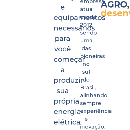
empresa
AGRO,
e
atua
desen
equipamentos
desde
2012,
necessários
sendo
para
uma
você
das
pioneiras
começar
no
a
sul
produzir
do
Brasil,
sua
alinhando
própria
sempre
energia
experiência
e
elétrica.
inovação.