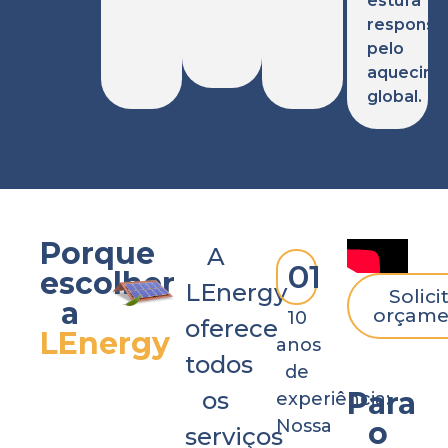
estufa
responsá
pelo
aquecime
global.
Porque
A
01
escolher
LEnergy
Solici
a
orçame
10
oferece
LEnergy
anos
todos
de
Para
os
experiência:
Nossa
o
serviços